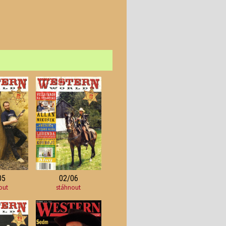
05
02/06
out
stáhnout