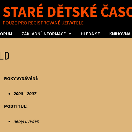
STARÉ DĚTSKÉ ČAS
POUZE PRO REGISTROVANÉ UŽIVATELE
FORUM
ZÁKLADNÍ INFORMACE
HLEDÁ SE
KNIHOVNA
LD
ROKY VYDÁVÁNÍ:
2000 – 2007
PODTITUL:
nebyl uveden