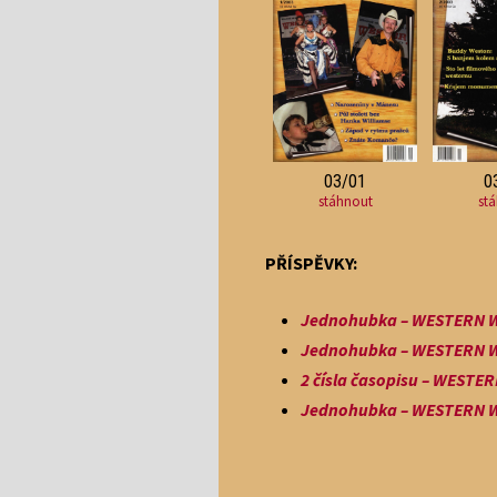
03/01
0
stáhnout
st
PŘÍSPĚVKY:
Jednohubka – WESTERN WO
Jednohubka – WESTERN WO
2 čísla časopisu – WESTER
Jednohubka – WESTERN WO