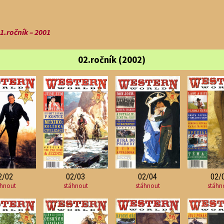
.ročník – 2001
02.ročník (2002)
2/02
02/03
02/04
02/
áhnout
stáhnout
stáhnout
stáhn