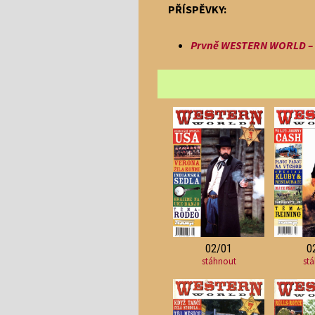
PŘÍSPĚVKY:
Prvně WESTERN WORLD – 1
02/01
0
stáhnout
st