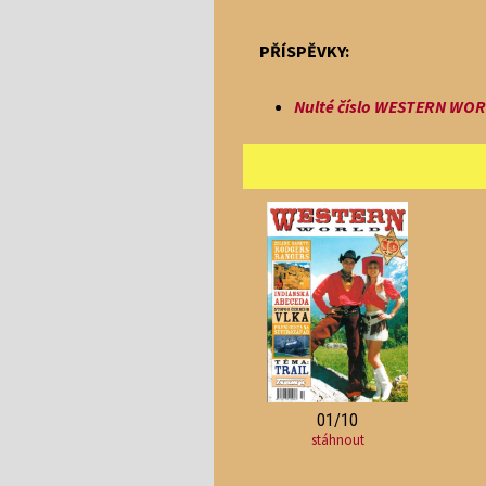
PŘÍSPĚVKY:
Nulté číslo WESTERN WORL
01/10
stáhnout