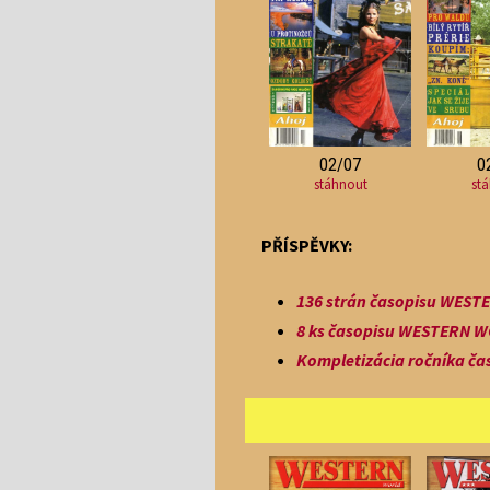
02/07
0
stáhnout
st
PŘÍSPĚVKY:
136 strán časopisu WESTE
8 ks časopisu WESTERN WO
Kompletizácia ročníka ča