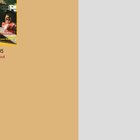
05
out