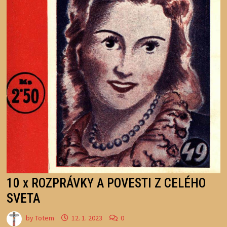
10 x ROZPRÁVKY A POVESTI Z CELÉHO
SVETA
by
Totem
12. 1. 2023
0