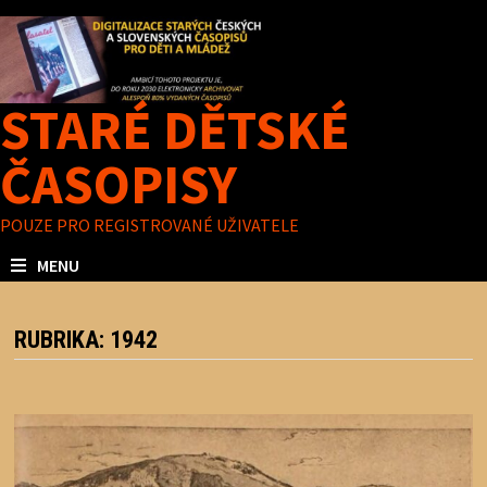
Skip
to
content
STARÉ DĚTSKÉ
ČASOPISY
POUZE PRO REGISTROVANÉ UŽIVATELE
MENU
RUBRIKA:
1942