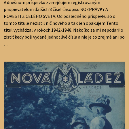
V dnešnom príspevku zverejňujem registrovaným
prispievateľom ďalších 8 čísel časopisu ROZPRÁVKY A
POVESTI Z CELÉHO SVETA. Od posledného príspevku so o
tomto titule nezistil nič nového a tak len opakujem Tento
titul vychádzal v rokoch 1942-1948. Nakoľko sa mi nepodarilo
zistiť kedy boli vydané jednotlivé čísla a nie je to zrejmé ani po
…