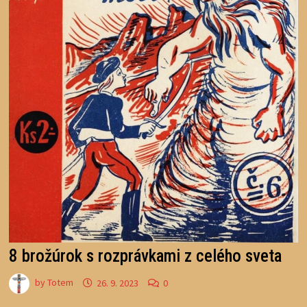
8 brožúrok s rozprávkami z celého sveta
by
Totem
26. 9. 2023
0