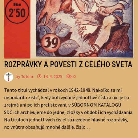
ROZPRÁVKY A POVESTI Z CELÉHO SVETA
by
Totem
14. 4. 2025
0
Tento titul vychádzal v rokoch 1942-1948. Nakoľko sa mi
nepodarilo zistiť, kedy boli vydané jednotlivé čísla a nie je to
zrejmé ani po ich prelistovaní, v SÚBORNOM KATALOGU
SDČ ich archivujeme do jednej zložky v období ich vychádzania.
Na tituloch jednotlivých čísiel sú uvedené hlavné rozprávky,
no vnútra obsahujú mnohé ďalšie. číslo …