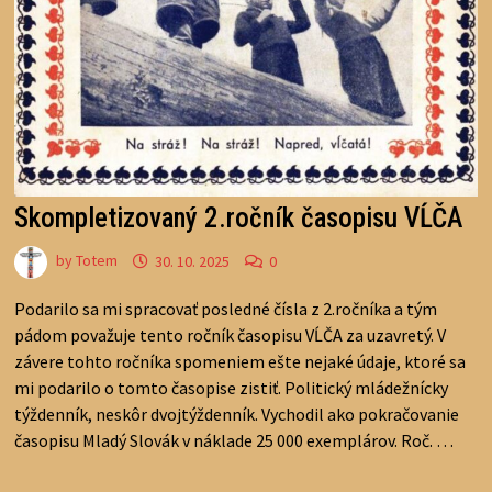
Skompletizovaný 2.ročník časopisu VĹČA
by
Totem
30. 10. 2025
0
Podarilo sa mi spracovať posledné čísla z 2.ročníka a tým
pádom považuje tento ročník časopisu VĹČA za uzavretý. V
závere tohto ročníka spomeniem ešte nejaké údaje, ktoré sa
mi podarilo o tomto časopise zistiť. Politický mládežnícky
týždenník, neskôr dvojtýždenník. Vychodil ako pokračovanie
časopisu Mladý Slovák v náklade 25 000 exemplárov. Roč. …