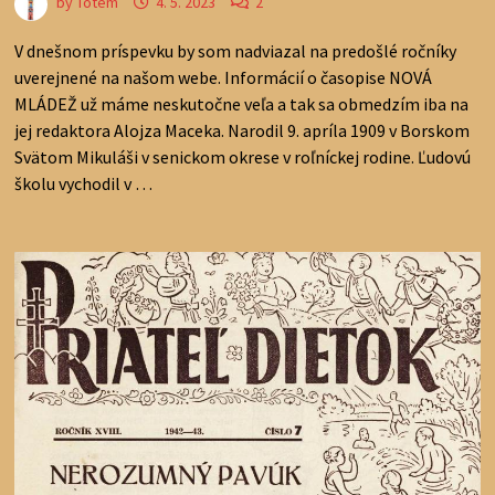
by
Totem
4. 5. 2023
2
V dnešnom príspevku by som nadviazal na predošlé ročníky
uverejnené na našom webe. Informácií o časopise NOVÁ
MLÁDEŽ už máme neskutočne veľa a tak sa obmedzím iba na
jej redaktora Alojza Maceka. Narodil 9. apríla 1909 v Borskom
Svätom Mikuláši v senickom okrese v roľníckej rodine. Ľudovú
školu vychodil v …