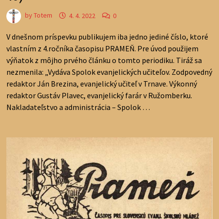
by
Totem
4. 4. 2022
0
V dnešnom príspevku publikujem iba jedno jediné číslo, ktoré
vlastním z 4.ročníka časopisu PRAMEŇ. Pre úvod použijem
výňatok z môjho prvého článku o tomto periodiku. Tiráž sa
nezmenila: „Vydáva Spolok evanjelických učiteľov. Zodpovedný
redaktor Ján Brezina, evanjelický učiteľ v Trnave. Výkonný
redaktor Gustáv Plavec, evanjelický farár v Ružomberku.
Nakladateľstvo a administrácia – Spolok …