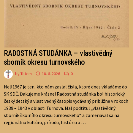
RADOSTNÁ STUDÁNKA – vlastivědný
sborník okresu turnovského
by
Totem
18. 6. 2026
0
Nell1967 je ten, kto nám zaslal čísla, ktoré dnes vkladáme do
SK SDČ. Ďakujeme krásne! Radostná studánka bol historický
český detský a vlastivedný časopis vydávaný približne v rokoch
1939 – 1943 v oblasti Turnova. Mal podtitul „vlastivědný
sborník školního okresu turnovského“ a zameriaval sa na
regionálnu kultúru, prírodu, históriu a …