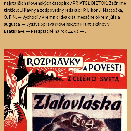
najstarších slovenských časopisov PRIATEĽ DIETOK. Začnime
tirážou: „Hlavný a zodpovedný redaktor P. Libor J. Mattoška,
O. F. M. — Vychodí v Kremnici dvakrát mesačne okrem júla a
augusta. — Vydáva Správa slovenských Františkánov v
Bratislave. — Predplatné na rok 12 Ks. — …