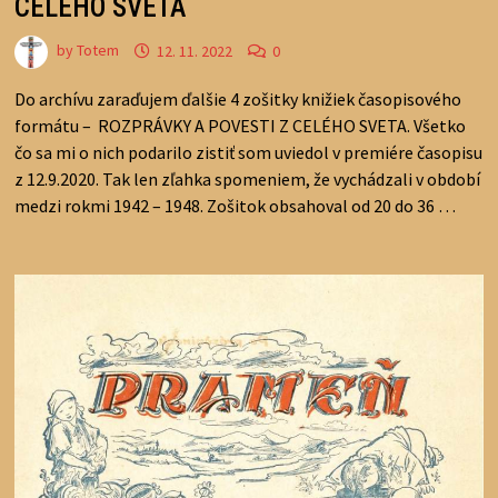
CELÉHO SVETA
by
Totem
12. 11. 2022
0
Do archívu zaraďujem ďalšie 4 zošitky knižiek časopisového
formátu – ROZPRÁVKY A POVESTI Z CELÉHO SVETA. Všetko
čo sa mi o nich podarilo zistiť som uviedol v premiére časopisu
z 12.9.2020. Tak len zľahka spomeniem, že vychádzali v období
medzi rokmi 1942 – 1948. Zošitok obsahoval od 20 do 36 …