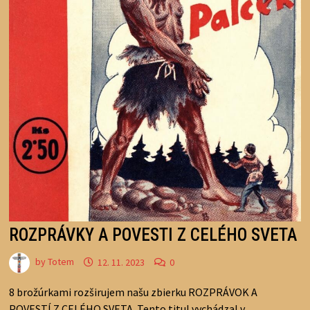
ROZPRÁVKY A POVESTI Z CELÉHO SVETA
by
Totem
12. 11. 2023
0
8 brožúrkami rozširujem našu zbierku ROZPRÁVOK A
POVESTÍ Z CELÉHO SVETA. Tento titul vychádzal v