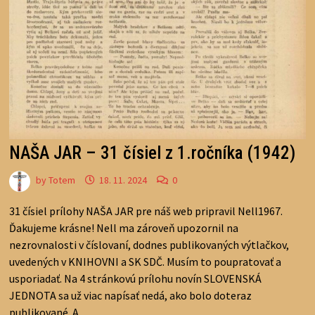
NAŠA JAR – 31 čísiel z 1.ročníka (1942)
by
Totem
18. 11. 2024
0
31 čísiel prílohy NAŠA JAR pre náš web pripravil Nell1967.
Ďakujeme krásne! Nell ma zároveň upozornil na
nezrovnalosti v číslovaní, dodnes publikovaných výtlačkov,
uvedených v KNIHOVNI a SK SDČ. Musím to poupratovať a
usporiadať. Na 4 stránkovú prílohu novín SLOVENSKÁ
JEDNOTA sa už viac napísať nedá, ako bolo doteraz
publikované. A …