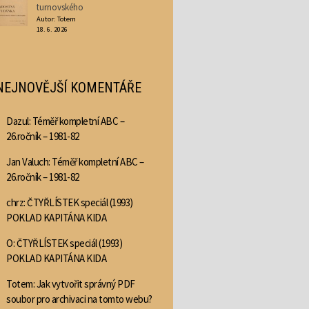
turnovského
Autor: Totem
18. 6. 2026
NEJNOVĚJŠÍ KOMENTÁŘE
Dazul
:
Téměř kompletní ABC –
26.ročník – 1981-82
Jan Valuch
:
Téměř kompletní ABC –
26.ročník – 1981-82
chrz
:
ČTYŘLÍSTEK speciál (1993)
POKLAD KAPITÁNA KIDA
O
:
ČTYŘLÍSTEK speciál (1993)
POKLAD KAPITÁNA KIDA
Totem
:
Jak vytvořit správný PDF
soubor pro archivaci na tomto webu?