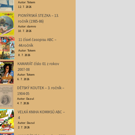
Autor: Totem
12. 7. 2026
PIONÝRSKÁ STEZKA – 13.
ročník (1985-86)
Autor: damro
10. 7. 2026
11 čísiel časopisu ABC –
44.ročník
Autor: Totem
8. 7. 2026
KAMARÁT číslo 01 z rokov
2007-08
Autor: Totem
6. 7. 2026
DĚTSKÝ KOUTEK – 3. ročník –
1904-05
Autor: Dazul
4. 7. 2026
VELKÁ KNIHA KOMIKSŮ ABC –
4
Autor: Dazul
2. 7. 2026