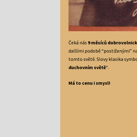
Čeká nás
9 měsíců dobrovolnic
dalšími podobě “postiženými” na
tomto světě. Slovy klasika sym
duchovním světě
“.
Má to cenu i smysl!