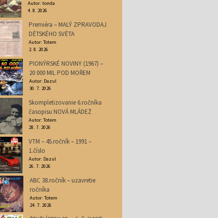
Autor: tonda
4. 8. 2026
Premiéra – MALÝ ZPRAVODAJ
DĚTSKÉHO SVĚTA
Autor: Totem
2. 8. 2026
PIONÝRSKÉ NOVINY (1967) –
20 000 MIL POD MOŘEM
Autor: Dazul
30. 7. 2026
Skompletizovanie 6.ročníka
časopisu NOVÁ MLÁDEŽ
Autor: Totem
28. 7. 2026
VTM – 45.ročník – 1991 –
1.číslo
Autor: Dazul
26. 7. 2026
ABC 38.ročník – uzavretie
ročníka
Autor: Totem
24. 7. 2026