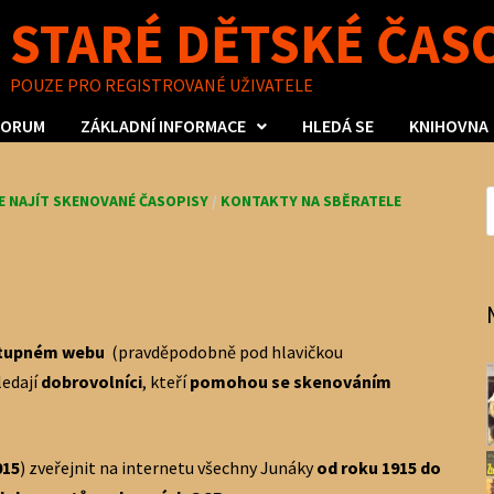
STARÉ DĚTSKÉ ČAS
POUZE PRO REGISTROVANÉ UŽIVATELE
FORUM
ZÁKLADNÍ INFORMACE
HLEDÁ SE
KNIHOVNA
E NAJÍT SKENOVANÉ ČASOPISY
/
KONTAKTY NA SBĚRATELE
ístupném webu
(pravděpodobně pod hlavičkou
ledají
dobrovolníci
, kteří
pomohou se
skenováním
015
) zveřejnit na internetu všechny Junáky
od roku 1915 do