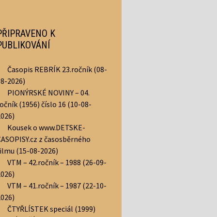
PŘIPRAVENO K
PUBLIKOVÁNÍ
Časopis REBRÍK 23.ročník (08-
08-2026)
PIONÝRSKÉ NOVINY – 04.
očník (1956) číslo 16 (10-08-
2026)
Kousek o www.DETSKE-
CASOPISY.cz z časosběrného
filmu (15-08-2026)
VTM – 42.ročník – 1988 (26-09-
2026)
VTM – 41.ročník – 1987 (22-10-
2026)
ČTYŘLÍSTEK speciál (1999)