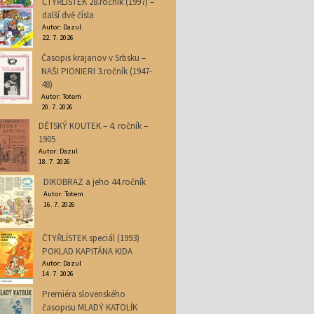
ČTYŘLÍSTEK 28.ročník (1997) –
další dvě čísla
Autor: Dazul
22. 7. 2026
Časopis krajanov v Srbsku –
NAŠI PIONIERI 3.ročník (1947-
48)
Autor: Totem
20. 7. 2026
DĚTSKÝ KOUTEK – 4. ročník –
1905
Autor: Dazul
18. 7. 2026
DIKOBRAZ a jeho 44.ročník
Autor: Totem
16. 7. 2026
ČTYŘLÍSTEK speciál (1993)
POKLAD KAPITÁNA KIDA
Autor: Dazul
14. 7. 2026
Premiéra slovenského
časopisu MLADÝ KATOLÍK