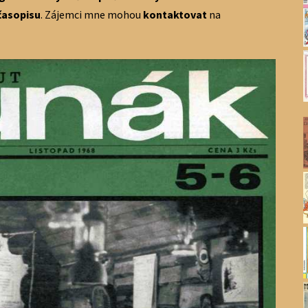
časopisu
. Zájemci mne mohou
kontaktovat
na