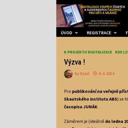
Skip
to
content
ÚVOD
REGISTRACE
K PROJEKTU DIGITALIZACE
/
KDE LZ
Výzva !
by
Dazul
6. 4. 2014
Pro
publikování na veřejně př
Skautského institutu ABS
) se h
časopisu JUNÁK
.
Záměrem je (ideálně
do ledna 2