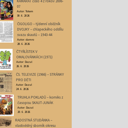
KAMARÁT číslo 4 z rokov 2006-
07
Autor: Totem
30. 6. 2026
ČIGOLIGO – týdenní oběžník
DVOJKY – chlapeckého oddílu
svazu skautů – 1943-44
Autor: damro
28. 6. 2026
ČTYŘLÍSTEK V
OMALOVÁNKÁCH (1971)
Autor: Dazul
26. 6. 2026
ČS. TELEVIZE (1966) – STRÁNKY
PRO DĚTI
Autor: Dazul
24. 6. 2026
TRUHLA POKLADŮ – komiks z
časopisu SKAUT-JUNÁK
Autor: Dazul
20. 6. 2026
RADOSTNÁ STUDÁNKA –
vlastivědný sborník okresu