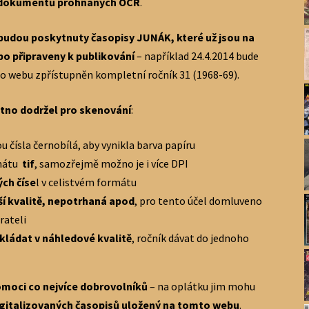
 dokumentů prohnaných OCR
.
budou poskytnuty časopisy JUNÁK, které už jsou na
o připraveny k publikování
– například 24.4.2014 bude
to webu zpřístupněn kompletní ročník 31 (1968-69).
tno dodržel pro skenování
:
sou čísla černobílá, aby vynikla barva papíru
mátu
tif
, samozřejmě možno je i více DPI
ých číse
l v celistvém formátu
ší kvalitě, nepotrhaná apod
, pro tento účel domluveno
rateli
kládat v náhledové kvalitě
, ročník dávat do jednoho
moci co nejvíce dobrovolníků
– na oplátku jim mohu
digitalizovaných časopisů uložený na tomto webu
.