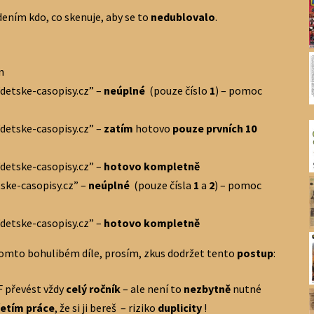
dením kdo, co skenuje, aby se to
nedublovalo
.
n
“detske-casopisy.cz” –
neúplné
(pouze číslo
1
) – pomoc
“detske-casopisy.cz” –
zatím
hotovo
pouze prvních 10
“detske-casopisy.cz” –
hotovo kompletně
tske-casopisy.cz” –
neúplné
(pouze čísla
1
a
2
) – pomoc
“detske-casopisy.cz” –
hotovo kompletně
omto bohulibém díle, prosím, zkus dodržet tento
postup
:
F převést vždy
celý ročník
– ale není to
nezbytně
nutné
etím práce
, že si ji bereš – riziko
duplicity
!