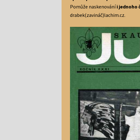
Pomůže naskenování
i jednoho 
drabek(zavináč)lachim.cz.