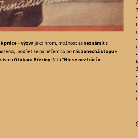
ké práce
–
výzva
jako hrom, možnost se
seznámit
s
dšenci, podílet se na něčem co po nás
zanechá stopu
v
bolismu
Otokara Březiny
(V.J.) “
Nic se neztrácí v