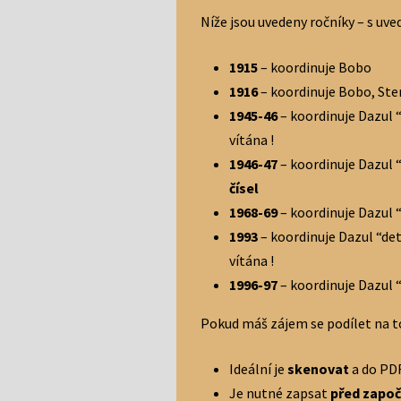
Níže jsou uvedeny ročníky – s uve
1915
– koordinuje Bobo
1916
– koordinuje Bobo, Ste
1945-46
– koordinuje Dazul 
vítána !
1946-47
– koordinuje Dazul 
čísel
1968-69
– koordinuje Dazul 
1993
– koordinuje Dazul “de
vítána !
1996-97
– koordinuje Dazul 
Pokud máš zájem se podílet na t
Ideální je
skenovat
a do PD
Je nutné zapsat
před započ