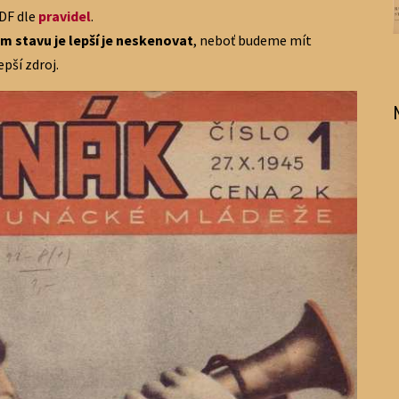
DF dle
pravidel
.
m stavu je lepší je neskenovat
, neboť budeme mít
pší zdroj.