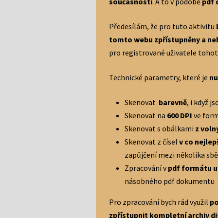
současnosti
. A to v podobě
pdf
Předesílám, že pro tuto aktivitu
tomto webu zpřístupněny a neb
pro registrované uživatele toho
Technické parametry, které je
nu
Skenovat
barevně
, i když j
Skenovat na
600 DPI
ve for
Skenovat s obálkami
z voln
Skenovat z čísel
v co nejlep
zapůjčení mezi několika sbě
Zpracování v
pdf formátu u
násobného pdf dokumentu
Pro zpracování bych rád využil
po
zpřístupnit kompletní archiv 