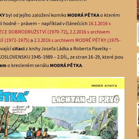
KY
byl od jejího založení komiks
MODRÁ PĚTKA
o kterém
 hodně – právem – například v článečcích
16.1.2016 s
ZCE DOBRODRUŽSTVÍ (1970-72)
,
2.2.2016 s archivem
Í (1972-1975)
a
2.3.2016 s archivem MODRÉ PĚTKY (1975-
vající
citaci
z knihy Josefa Ládka a Roberta Pavelky –
LOVENSKU 1945-1989 – 2.DÍL, ze stran 16-29, které jsou
tem
o kresleném seriálu
MODRÁ
PĚTKA
.