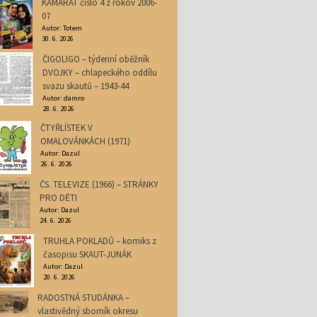
KAMARÁT číslo 4 z rokov 2006-
07
Autor: Totem
30. 6. 2026
ČIGOLIGO – týdenní oběžník
DVOJKY – chlapeckého oddílu
svazu skautů – 1943-44
Autor: damro
28. 6. 2026
ČTYŘLÍSTEK V
OMALOVÁNKÁCH (1971)
Autor: Dazul
26. 6. 2026
ČS. TELEVIZE (1966) – STRÁNKY
PRO DĚTI
Autor: Dazul
24. 6. 2026
TRUHLA POKLADŮ – komiks z
časopisu SKAUT-JUNÁK
Autor: Dazul
20. 6. 2026
RADOSTNÁ STUDÁNKA –
vlastivědný sborník okresu