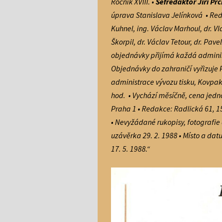
Ročník XVIII. •
Šéfredaktor Jiří Pr
úprava Stanislava Jelínková • Re­d
Kuhnel, ing. Vác­lav Marhoul, dr. Vl
Škorpil, dr. Vác­lav Tetour, dr. Pa
objednávky přijímá kaž­dá administ
Objed­návky do zahraničí vyři­zuje 
adminis­trace vývozu tisku, Kovpak
hod.
• Vychází mě­síčně, cena jedn
Praha 1 • Redakce: Radlic­ká 61, 1
• Nevyžá­dané rukopisy, fotografie
uzávěrka 29. 2. 1988 • Místo a da
17. 5. 1988.“