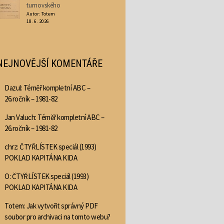
turnovského
Autor: Totem
18. 6. 2026
NEJNOVĚJŠÍ KOMENTÁŘE
Dazul
:
Téměř kompletní ABC –
26.ročník – 1981-82
Jan Valuch
:
Téměř kompletní ABC –
26.ročník – 1981-82
chrz
:
ČTYŘLÍSTEK speciál (1993)
POKLAD KAPITÁNA KIDA
O
:
ČTYŘLÍSTEK speciál (1993)
POKLAD KAPITÁNA KIDA
Totem
:
Jak vytvořit správný PDF
soubor pro archivaci na tomto webu?