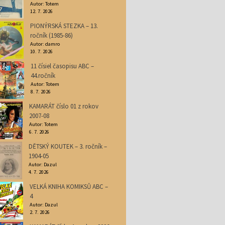
Autor: Totem
12. 7. 2026
PIONÝRSKÁ STEZKA – 13.
ročník (1985-86)
Autor: damro
10. 7. 2026
11 čísiel časopisu ABC –
44.ročník
Autor: Totem
8. 7. 2026
KAMARÁT číslo 01 z rokov
2007-08
Autor: Totem
6. 7. 2026
DĚTSKÝ KOUTEK – 3. ročník –
1904-05
Autor: Dazul
4. 7. 2026
VELKÁ KNIHA KOMIKSŮ ABC –
4
Autor: Dazul
2. 7. 2026