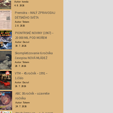
Autor: tonda
4. 8. 2026
Premiéra – MALÝ ZPRAVODAJ
DĚTSKÉHO SVĚTA
Autor: Totem
2. 8. 2026
PIONÝRSKÉ NOVINY (1967) –
20 000 MIL POD MOŘEM
Autor: Dazul
30. 7. 2026
Skompletizovanie 6.ročníka
časopisu NOVÁ MLÁDEŽ
Autor: Totem
28. 7. 2026
VTM – 45.ročník – 1991 –
1.číslo
Autor: Dazul
26. 7. 2026
ABC 38.ročník – uzavretie
ročníka
Autor: Totem
24. 7. 2026