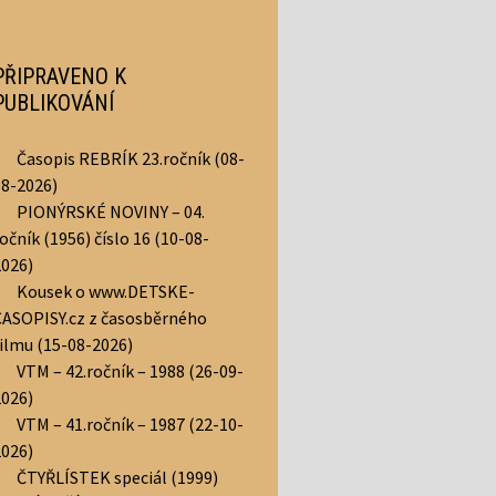
PŘIPRAVENO K
PUBLIKOVÁNÍ
Časopis REBRÍK 23.ročník (08-
08-2026)
PIONÝRSKÉ NOVINY – 04.
očník (1956) číslo 16 (10-08-
2026)
Kousek o www.DETSKE-
CASOPISY.cz z časosběrného
filmu (15-08-2026)
VTM – 42.ročník – 1988 (26-09-
2026)
VTM – 41.ročník – 1987 (22-10-
2026)
ČTYŘLÍSTEK speciál (1999)