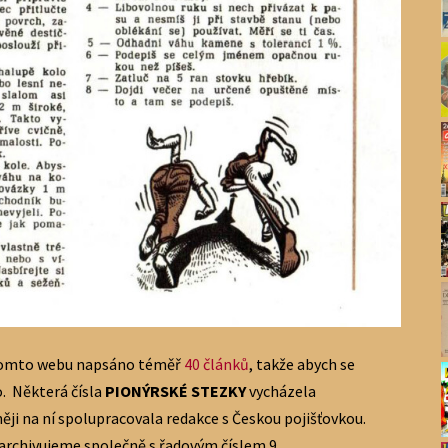
tomto webu napsáno téměř
40 článků
, takže abych se
. Některá čísla
PIONÝRSKÉ STEZKY
vycházela
ěji na ní spolupracovala redakce s Českou pojišťovkou.
archivujeme společně s řadovým číslem 9.