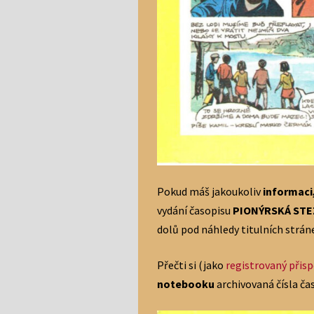
Pokud máš jakoukoliv
informaci,
vydání časopisu
PIONÝRSKÁ ST
dolů pod náhledy titulních strán
Přečti si (jako
registrovaný přis
notebooku
archivovaná čísla č