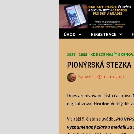
Skip
to
content
ÚVOD
REGISTRACE
1987
/
1988
/
KDE LZE NAJÍT SKENO
PIONÝRSKÁ STEZKA -
by
Dazul
18. 10. 2023
Dnes archivované číslo časopisu
digitalizoval
Hrador
. Veliký dík 
V tiráži 9. čísla se uvádí:
„
PIONÝRSK
vyznamenaný zla­tou medailí Za s