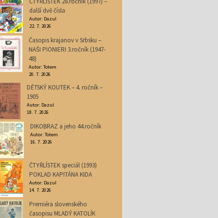
ČTYŘLÍSTEK 28.ročník (1997) –
další dvě čísla
Autor: Dazul
22. 7. 2026
Časopis krajanov v Srbsku –
NAŠI PIONIERI 3.ročník (1947-
48)
Autor: Totem
20. 7. 2026
DĚTSKÝ KOUTEK – 4. ročník –
1905
Autor: Dazul
18. 7. 2026
DIKOBRAZ a jeho 44.ročník
Autor: Totem
16. 7. 2026
ČTYŘLÍSTEK speciál (1993)
POKLAD KAPITÁNA KIDA
Autor: Dazul
14. 7. 2026
Premiéra slovenského
časopisu MLADÝ KATOLÍK