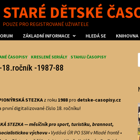
STARÉ DĚTSKÉ ČAS
POUZE PRO REGISTROVANÉ UŽIVATELE
FORUM
ZÁKLADNÍ INFORMACE
HLEDÁ SE
KNIHOVNA
VANÉ ČASOPISY
/
KRESLENÉ SERIÁLY
/
STAHUJ ČASOPISY
18.ročník -1987-88
PIONÝRSKÁ STEZKA
z roku
1988
pro
detske-casopisy.cz
za první digitalizované číslo 18. ročníku!
Á STEZKA — mě­síčník pro sport, turistiku, brannost,
ocialistic­kou výchovu
•
Vydává
ÚR PO SSM v Mladé frontě •