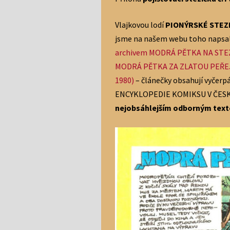
Vlajkovou lodí
PIONÝRSKÉ STEZ
jsme na našem webu toho napsali
archivem
MODRÁ
PĚTKA
NA STE
MODRÁ
PĚTKA
ZA ZLATOU PEŘEJ
1980)
– článečky obsahují vyčerpá
ENCYKLOPEDIE KOMIKSU V ČESKOS
nejobsáhlejším odborným tex