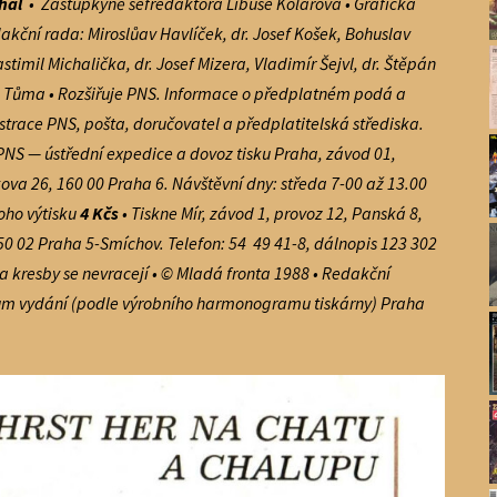
chal
• Zástupkyně šéfredaktora Libuše Kolářová • Grafická
akční rada: Miroslůav Havlíček, dr. Josef Košek, Bohuslav
asti­mil Michalička, dr. Josef Mizera, Vladimír Šejvl, dr. Štěpán
vel Tů­ma • Rozšiřuje PNS. In­formace o předplatném podá a
race PNS, poš­ta, doručovatel a předpla­titelská střediska.
PNS — ústřední ex­pedice a dovoz tisku Pra­ha, závod 01,
ova 26, 160 00 Praha 6. Návštěvní dny: středa 7-00 až 13.00
oho výtis­ku
4 Kčs
• Tiskne Mír, zá­vod 1, provoz 12, Panská 8,
50 02 Praha 5-Smíchov. Telefon: 54 49 41-8, dálnopis 123 302
 a kresby se nevracejí • © Mladá fronta 1988 • Re­dakční
tum vydání (podle výrobního harmono­gramu tiskárny) Praha