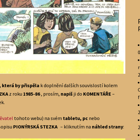
r
 která by přispěla
k doplnění dalších souvislostí kolem
EZKA
z roku
1985-86
, prosím,
napiš
ji do
KOMENTÁŘE
–
ek.
pěvatel
tohoto webu) na svém
tabletu, pc
nebo
asopisu
PIONÝRSKÁ STEZKA
– kliknutím na
náhled strany
: