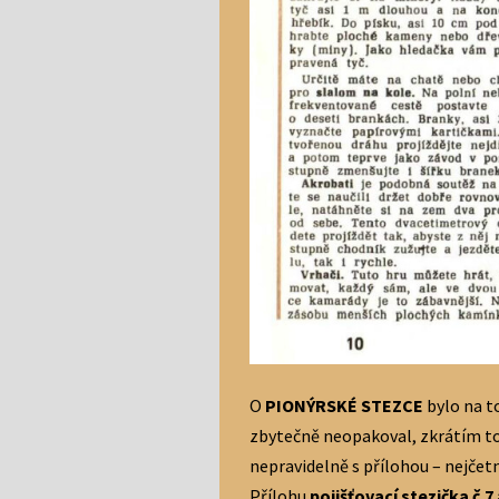
O
PIONÝRSKÉ STEZCE
bylo na 
zbytečně neopakoval, zkrátím to
nepravidelně s přílohou – nejčetn
Přílohu
pojišťovací stezička č.7