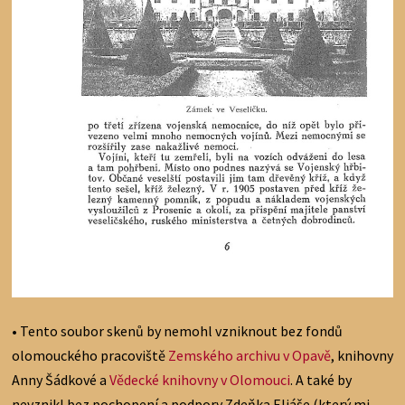
• Tento soubor skenů by nemohl vzniknout bez fondů
olomouckého pracoviště
Zemského archivu v Opavě
, knihovny
Anny Šádkové a
Vědecké knihovny v Olomouci
. A také by
nevznikl bez pochopení a podpory Zdeňka Eliáše (který mi