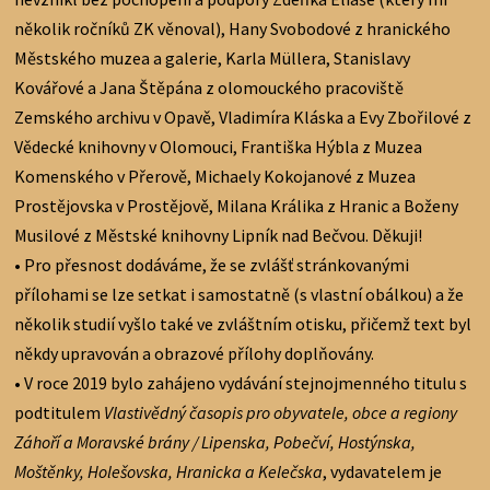
několik ročníků ZK věnoval), Hany Svobodové z hranického
Městského muzea a galerie, Karla Müllera, Stanislavy
Kovářové a Jana Štěpána z olomouckého pracoviště
Zemského archivu v Opavě, Vladimíra Kláska a Evy Zbořilové z
Vědecké knihovny v Olomouci, Františka Hýbla z Muzea
Komenského v Přerově, Michaely Kokojanové z Muzea
Prostějovska v Prostějově, Milana Králika z Hranic a Boženy
Musilové z Městské knihovny Lipník nad Bečvou. Děkuji!
• Pro přesnost dodáváme, že se zvlášť stránkovanými
přílohami se lze setkat i samostatně (s vlastní obálkou) a že
několik studií vyšlo také ve zvláštním otisku, přičemž text byl
někdy upravován a obrazové přílohy doplňovány.
• V roce 2019 bylo zahájeno vydávání stejnojmenného titulu s
podtitulem
Vlastivědný časopis pro obyvatele, obce a regiony
Záhoří a Moravské brány / Lipenska, Pobečví, Hostýnska,
Moštěnky, Holešovska, Hranicka a Kelečska
, vydavatelem je