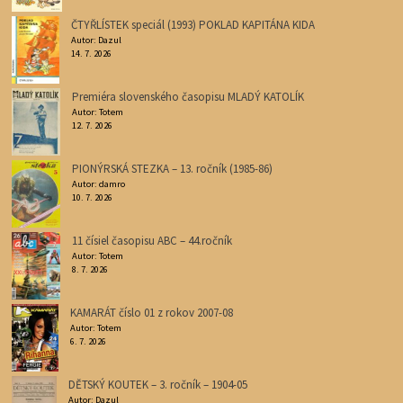
ČTYŘLÍSTEK speciál (1993) POKLAD KAPITÁNA KIDA
Autor: Dazul
14. 7. 2026
Premiéra slovenského časopisu MLADÝ KATOLÍK
Autor: Totem
12. 7. 2026
PIONÝRSKÁ STEZKA – 13. ročník (1985-86)
Autor: damro
10. 7. 2026
11 čísiel časopisu ABC – 44.ročník
Autor: Totem
8. 7. 2026
KAMARÁT číslo 01 z rokov 2007-08
Autor: Totem
6. 7. 2026
DĚTSKÝ KOUTEK – 3. ročník – 1904-05
Autor: Dazul