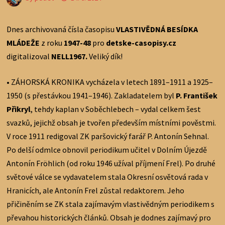
Dnes archivovaná čísla časopisu
VLASTIVĚDNÁ BESÍDKA
MLÁDEŽE
z roku
1947-48
pro
detske-casopisy.cz
digitalizoval
NELL1967.
Veliký dík!
• ZÁHORSKÁ KRONIKA vycházela v letech 1891–1911 a 1925–
1950 (s přestávkou 1941–1946). Zakladatelem byl
P. František
Přikryl
, tehdy kaplan v Soběchlebech – vydal celkem šest
svazků, jejichž obsah je tvořen především místními pověstmi.
V roce 1911 redigoval ZK paršovický farář P. Antonín Sehnal.
Po delší odmlce obnovil periodikum učitel v Dolním Újezdě
Antonín Fröhlich (od roku 1946 užíval příjmení Frel). Po druhé
světové válce se vydavatelem stala Okresní osvětová rada v
Hranicích, ale Antonín Frel zůstal redaktorem. Jeho
přičiněním se ZK stala zajímavým vlastivědným periodikem s
převahou historických článků. Obsah je dodnes zajímavý pro