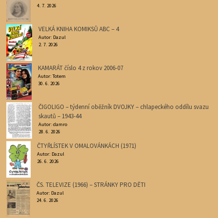
4. 7. 2026
VELKÁ KNIHA KOMIKSŮ ABC – 4
Autor: Dazul
2. 7. 2026
KAMARÁT číslo 4 z rokov 2006-07
Autor: Totem
30. 6. 2026
ČIGOLIGO – týdenní oběžník DVOJKY – chlapeckého oddílu svazu
skautů – 1943-44
Autor: damro
28. 6. 2026
ČTYŘLÍSTEK V OMALOVÁNKÁCH (1971)
Autor: Dazul
26. 6. 2026
ČS. TELEVIZE (1966) – STRÁNKY PRO DĚTI
Autor: Dazul
24. 6. 2026