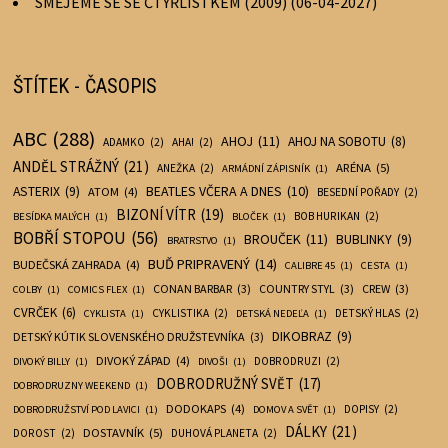
SMĚJEME SE SE ČTYŘLÍSTKEM (2009) (06-04-2027)
ŠTÍTEK - ČASOPIS
ABC
(288)
AHOJ
(11)
AHOJ NA SOBOTU
(8)
ADAMKO
(2)
AHA!
(2)
ANDĚL STRÁŽNÝ
(21)
ARÉNA
(5)
ANEŽKA
(2)
ARMÁDNÍ ZÁPISNÍK
(1)
BEATLES VČERA A DNES
(10)
ASTERIX
(9)
ATOM
(4)
BESEDNÍ POŘADY
(2)
BIZONÍ VÍTR
(19)
BOB HURIKAN
(2)
BESÍDKA MALÝCH
(1)
BLOČEK
(1)
BOBŘÍ STOPOU
(56)
BROUČEK
(11)
BUBLINKY
(9)
BRATRSTVO
(1)
BUĎ PRIPRAVENÝ
(14)
BUDEČSKÁ ZAHRADA
(4)
CALIBRE 45
(1)
CESTA
(1)
CONAN BARBAR
(3)
COUNTRY STYL
(3)
CREW
(3)
COLBY
(1)
COMICS FLEX
(1)
CVRČEK
(6)
CYKLISTIKA
(2)
DETSKÝ HLAS
(2)
CYKLISTA
(1)
DETSKÁ NEDEĽA
(1)
DIKOBRAZ
(9)
DETSKÝ KÚTIK SLOVENSKÉHO DRUŽSTEVNÍKA
(3)
DIVOKÝ ZÁPAD
(4)
DOBRODRUZI
(2)
DIVOKÝ BILLY
(1)
DIVOŠI
(1)
DOBRODRUŽNÝ SVĚT
(17)
DOBRODRUZNY WEEKEND
(1)
DODOKAPS
(4)
DOPISY
(2)
DOBRODRUŽSTVÍ POD LAVICI
(1)
DOMOV A SVĚT
(1)
DÁLKY
(21)
DOSTAVNÍK
(5)
DOROST
(2)
DUHOVÁ PLANETA
(2)