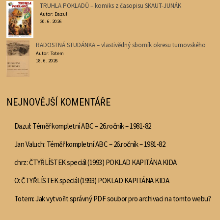
TRUHLA POKLADŮ – komiks z časopisu SKAUT-JUNÁK
Autor: Dazul
20. 6. 2026
RADOSTNÁ STUDÁNKA – vlastivědný sborník okresu turnovského
Autor: Totem
18. 6. 2026
NEJNOVĚJŠÍ KOMENTÁŘE
Dazul
:
Téměř kompletní ABC – 26.ročník – 1981-82
Jan Valuch
:
Téměř kompletní ABC – 26.ročník – 1981-82
chrz
:
ČTYŘLÍSTEK speciál (1993) POKLAD KAPITÁNA KIDA
O
:
ČTYŘLÍSTEK speciál (1993) POKLAD KAPITÁNA KIDA
Totem
:
Jak vytvořit správný PDF soubor pro archivaci na tomto webu?