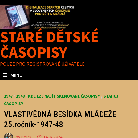
Skip
to
content
STARÉ DĚTSKÉ
ČASOPISY
POUZE PRO REGISTROVANÉ UŽIVATELE
MENU
1947
/
1948
/
KDE LZE NAJÍT SKENOVANÉ ČASOPISY
/
STAHUJ
ČASOPISY
VLASTIVĚDNÁ BESÍDKA MLÁDEŽE
25.ročník-1947-48
by
petrst
14. 6. 2024