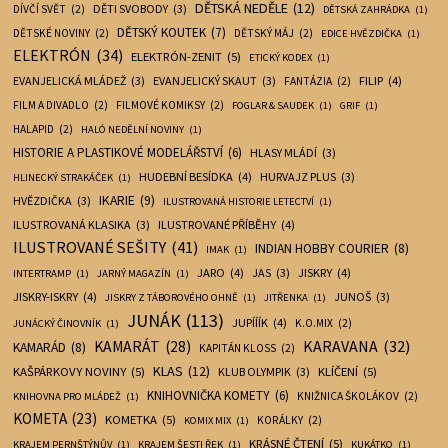
DĚTSKÁ NEDĚLE
(12)
DĚTI SVOBODY
(3)
DÍVČÍ SVĚT
(2)
DĚTSKÁ ZAHRÁDKA
(1)
DĚTSKÝ KOUTEK
(7)
DĚTSKÉ NOVINY
(2)
DĚTSKÝ MÁJ
(2)
EDICE HVĚZDIČKA
(1)
ELEKTRÓN
(34)
ELEKTRÓN-ZENIT
(5)
ETICKÝ KODEX
(1)
EVANJELICKÁ MLÁDEŽ
(3)
EVANJELICKÝ SKAUT
(3)
FILIP
(4)
FANTÁZIA
(2)
FILM A DIVADLO
(2)
FILMOVÉ KOMIKSY
(2)
FOGLAR & SAUDEK
(1)
GRIF
(1)
HALAPID
(2)
HALÓ NEDĚLNÍ NOVINY
(1)
HISTORIE A PLASTIKOVÉ MODELÁŘSTVÍ
(6)
HLASY MLÁDÍ
(3)
HUDEBNÍ BESÍDKA
(4)
HURVAJZ PLUS
(3)
HLINECKÝ STRAKÁČEK
(1)
IKARIE
(9)
HVĚZDIČKA
(3)
ILUSTROVANÁ HISTORIE LETECTVÍ
(1)
ILUSTROVANÁ KLASIKA
(3)
ILUSTROVANÉ PŘÍBĚHY
(4)
ILUSTROVANÉ SEŠITY
(41)
INDIAN HOBBY COURIER
(8)
IMAK
(1)
JARO
(4)
JAS
(3)
JISKRY
(4)
INTERTRAMP
(1)
JARNÝ MAGAZÍN
(1)
JISKRY-ISKRY
(4)
JUNOŠ
(3)
JISKRY Z TÁBOROVÉHO OHNĚ
(1)
JITŘENKA
(1)
JUNÁK
(113)
JUPÍÍÍK
(4)
K.O.MIX
(2)
JUNÁCKÝ ČINOVNÍK
(1)
KARAVANA
(32)
KAMARÁT
(28)
KAMARÁD
(8)
KAPITÁN KLOSS
(2)
KLAS
(12)
KAŠPÁRKOVY NOVINY
(5)
KLÍČENÍ
(5)
KLUB OLYMPIK
(3)
KNIHOVNIČKA KOMETY
(6)
KNIŽNICA ŠKOLÁKOV
(2)
KNIHOVNA PRO MLÁDEŽ
(1)
KOMETA
(23)
KOMETKA
(5)
KORÁLKY
(2)
KOMIX MIX
(1)
KRÁSNÉ ČTENÍ
(5)
KRAJEM PERNŠTÝNŮV
(1)
KRAJEM ŠESTI ŘEK
(1)
KUKÁTKO
(1)