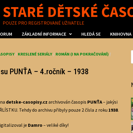
STARÉ DĚTSKÉ ČAS
POUZE PRO REGISTROVANÉ UŽIVATELE
FORUM
ZÁKLADNÍ INFORMACE
HLEDÁ SE
KNIHOVNA
ASOPISY
/
KRESLENÉ SERIÁLY
/
ROMÁN (I NA POKRAČOVÁNÍ)
/
pisu PUNŤA – 4.ročník – 1938
 na
detske-casopisy.cz
archivován časopis
PUNŤA
– jakýsi
LÍSTKU. Tehdy do archivu přibyly pouze 2 čísla z roku
1938
.
igitalizoval je
Damro
– veliké díky!