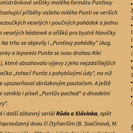
mistránkové sešitky malého formátu Punťovy
bsahující příběhy vašeho milého Punti
ve verších
 hezoučkých veselých i poučných pohádek a jednu
a veselých hádanek a oříšků pro bystré hlavičky.
. Na trhu se objevily i „Punťovy pohádky“ (Aug.
anky a leporelo Punťa se svou drahou Kiki
6), které obsahovalo výjevy z jeho nejzdařilejších
hračka „tahací Punťa s pohyblivými údy“, na niž
ře upozorňoval obrázkovým poutačem. A ještě
vznikla i píseň „Punťův pochod“ a divadelní
ry“.
 i další zábavný seriál
Růda a Slávinka
, opět
doprovázený dvou či čtyřverším (B. Svačinová, M.