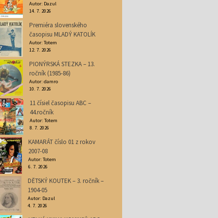
Autor: Dazul
14. 7. 2026
Premiéra slovenského
časopisu MLADÝ KATOLÍK
Autor: Totem
12. 7. 2026
PIONÝRSKÁ STEZKA – 13.
ročník (1985-86)
Autor: damro
10. 7. 2026
11 čísiel časopisu ABC –
44.ročník
Autor: Totem
8. 7. 2026
KAMARÁT číslo 01 z rokov
2007-08
Autor: Totem
6. 7. 2026
DĚTSKÝ KOUTEK – 3. ročník –
1904-05
Autor: Dazul
4. 7. 2026