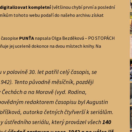
digitalizovat kompletní
(většinou chybí první a poslední
ěvníkům tohoto webu podaří do našeho archivu získat
o časopise
PUNŤA
napsala Olga Bezděková – PO STOPÁCH
je jej uceleně dokonce na dvou místech knihy. Na
v polovině 30. let patřil celý časopis, se
942). Tento původně měsíčník, později
v Čechách a na Moravě (vyd. Rodina,
dpovědným redaktorem časopisu byl Augustin
Voříšková, autorka četných čtyřverší k seriálům.
y ústředního seriálu, který provázel všech
140
byl
úředně zastaven v roce 1942 a po válce již