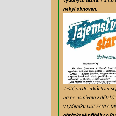
nebyl obnoven
.
Ještě po desítkách let si
na ně usmívala z dětský
v týdeníku LIST PANÍ A DÍ
obrázkové příběhy o Pu