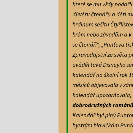
které se mu vždy podařil
důvěru čtenářů a děti mu
hrdinům sešitu Čtyřlíst
hrám nebo závodům a
v
se čtenáři“, „Punťova tis
Zpravodajství ze světa p
uváděl také Disneyho ser
kalendář na školní rok 
měsíců objevovala v zá
kalendář upozorňovala,
dobrodružných románů, f
Kalendář byl plný Punťo
bystrým hlavičkám Punť