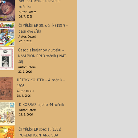
ABC 38.ročník – uzavretie
ročníka
Autor: Totem
24. 7. 2026
ČTYŘLÍSTEK 28.ročník (1997) –
další dvě čísla
Autor: Dazul
22. 7. 2026
Časopis krajanov v Srbsku –
NAŠI PIONIERI 3.ročník (1947-
48)
Autor: Totem
20. 7. 2026
DĚTSKÝ KOUTEK – 4. ročník –
1905
Autor: Dazul
18. 7. 2026
DIKOBRAZ a jeho 44.ročník
Autor: Totem
16. 7. 2026
ČTYŘLÍSTEK speciál (1993)
POKLAD KAPITÁNA KIDA