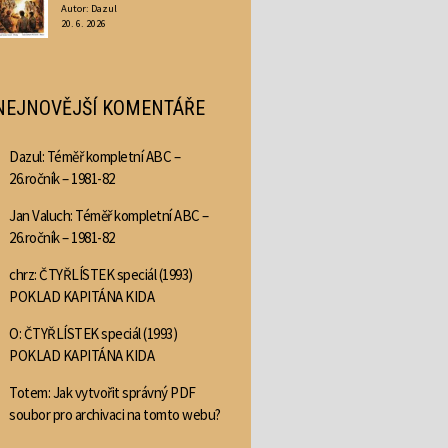
Autor: Dazul
20. 6. 2026
NEJNOVĚJŠÍ KOMENTÁŘE
Dazul
:
Téměř kompletní ABC –
26.ročník – 1981-82
Jan Valuch
:
Téměř kompletní ABC –
26.ročník – 1981-82
chrz
:
ČTYŘLÍSTEK speciál (1993)
POKLAD KAPITÁNA KIDA
O
:
ČTYŘLÍSTEK speciál (1993)
POKLAD KAPITÁNA KIDA
Totem
:
Jak vytvořit správný PDF
soubor pro archivaci na tomto webu?