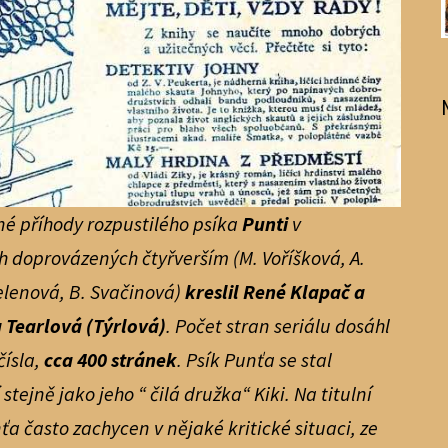
né příhody rozpustilého psíka
Punti
v
 doprovázených čtyřverším (M. Voříšková, A.
elenová, B. Svačinová)
kreslil René Klapač a
 Tearlová (Týrlová)
. Počet stran seriálu dosáhl
čísla,
cca 400 stránek
. Psík Punťa se stal
tejně jako jeho “ čilá družka“ Kiki. Na titulní
ťa často zachycen v nějaké kritické situaci, ze