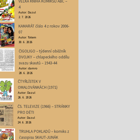
VELKÁ KNIHA KOMIKSŮ ABC –
4
Autor: Dazul
2. 7. 2026
KAMARÁT číslo 4 z rokov 2006-
07
Autor: Totem
30. 6. 2026
ČIGOLIGO – týdenní oběžník
DVOJKY – chlapeckého oddílu
svazu skautů – 1943-44
Autor: damro
28. 6. 2026
ČTYŘLÍSTEK V
OMALOVÁNKÁCH (1971)
Autor: Dazul
26. 6. 2026
ČS. TELEVIZE (1966) – STRÁNKY
PRO DĚTI
Autor: Dazul
24. 6. 2026
TRUHLA POKLADŮ – komiks z
časopisu SKAUT-JUNÁK