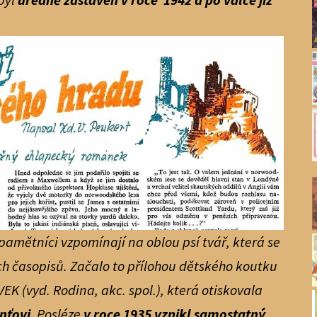
 pamětníci vzpomínají na oblou psí tvář, která se
ch časopisů. Začalo to přílohou dětského koutku
VEK (vyd. Rodina, akc. spol.), která otiskovala
nťovi
.
Posléze
v roce 1935 vznikl samostatný