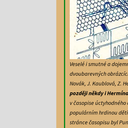
Veselé i smutné a dojem
dvoubarevných obrázcích
Novák, J. Kaublová, Z. H
později někdy i Hermína
v časopise úctyhodného 
populárním hrdinou dětí s
stránce časopisu byl Pun