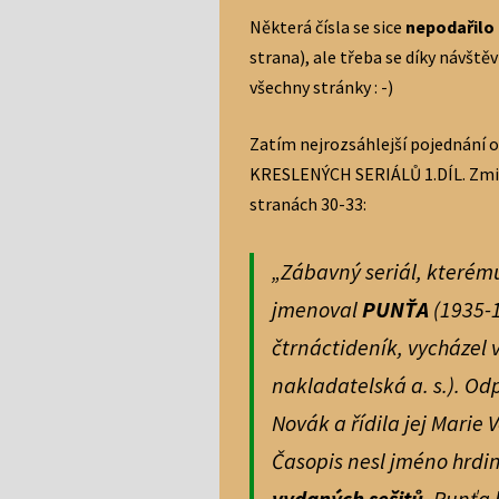
Některá čísla se sice
nepodařilo 
strana), ale třeba se díky návšt
všechny stránky : -)
Zatím nejrozsáhlejší pojednání 
KRESLENÝCH SERIÁLŮ 1.DÍL. Zmiňu
stranách 30-33:
„Zábavný seriál, kterému 
jmenoval
PUNŤA
(1935-1
čtrnáctideník, vycházel 
nakladatelská a. s.). O
Novák a řídila jej Marie 
Časopis nesl jméno hrdin
vydaných sešitů
. Punťa 