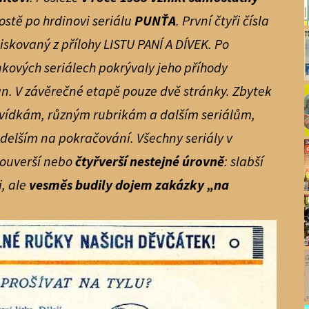
stě po hrdinovi seriálu
PUNŤA
. První čtyři čísla
tiskovaný z přílohy LISTU PANÍ A DÍVEK. Po
kových seriálech pokrývaly jeho příhody
tran. V závěrečné etapě pouze dvě stránky. Zbytek
vídkám, různým rubrikám a dalším seriálům,
 delším na pokračování. Všechny seriály v
vouverší nebo
čtyřverší nestejné úrovně
: slabší
i, ale
vesměs budily dojem zakázky „na