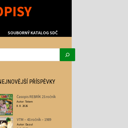
OPISY
SOUBORNÝ KATALOG SDČ
NEJNOVĚJŠÍ PŘÍSPĚVKY
Časopis REBRÍK 23.ročník
Autor: Totem
8. 8. 2026
VTM – 43.ročník – 1989
Autor: Dazul