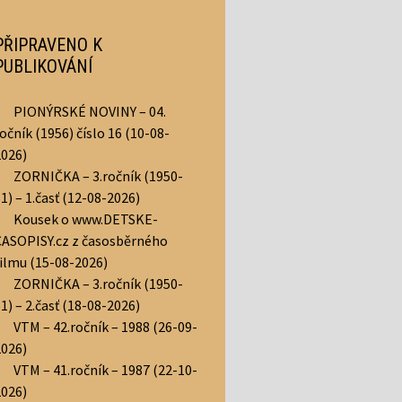
PŘIPRAVENO K
PUBLIKOVÁNÍ
PIONÝRSKÉ NOVINY – 04.
očník (1956) číslo 16 (10-08-
2026)
ZORNIČKA – 3.ročník (1950-
1) – 1.časť (12-08-2026)
Kousek o www.DETSKE-
CASOPISY.cz z časosběrného
filmu (15-08-2026)
ZORNIČKA – 3.ročník (1950-
1) – 2.časť (18-08-2026)
VTM – 42.ročník – 1988 (26-09-
2026)
VTM – 41.ročník – 1987 (22-10-
2026)