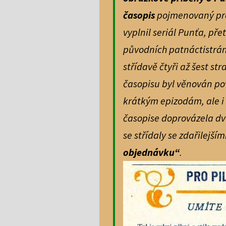
časopis
pojmenovaný pro
vyplnil seriál Punťa, pře
původních patnáctistrán
střídavě čtyři až šest s
časopisu byl věnován po
krátkým
epizodám, ale i
časopise doprovázela d
se střídaly se zdařilejším
objednávku“
.