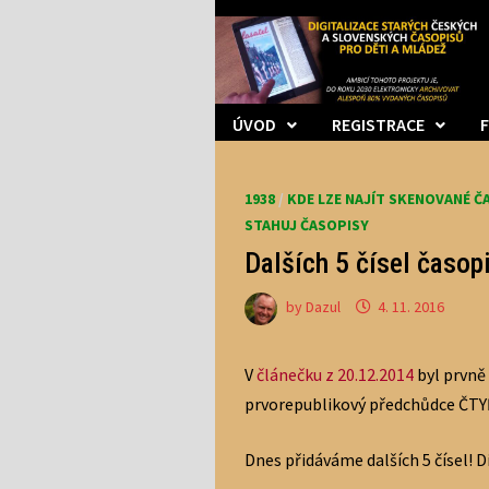
Skip
to
content
ÚVOD
REGISTRACE
1938
/
KDE LZE NAJÍT SKENOVANÉ Č
STAHUJ ČASOPISY
Dalších 5 čísel časo
by
Dazul
4. 11. 2016
V
článečku z 20.12.2014
byl prvně
prvorepublikový předchůdce ČTYŘ
Dnes přidáváme dalších 5 čísel! D