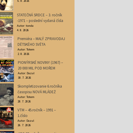
6. 8. 2026
STATEČNÁ SRDCE – 3. ročník
-1971 – poslední vydaná čísla
Autor: tonda
4. 8. 2026
Premiéra – MALÝ ZPRAVODAJ
DĚTSKÉHO SVĚTA
Autor: Totem
2. 8. 2026
PIONÝRSKÉ NOVINY (1967) –
20 000 MIL POD MOŘEM
Autor: Dazul
30. 7. 2026
Skompletizovanie 6.ročníka
časopisu NOVÁ MLÁDEŽ
Autor: Totem
28. 7. 2026
VTM – 45.ročník – 1991 –
1.číslo
Autor: Dazul
26. 7. 2026