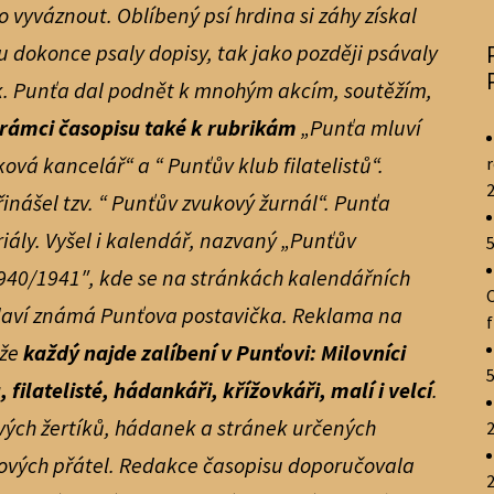
o vyváznout. Oblíbený psí hrdina si záhy získal
 dokonce psaly dopisy, tak jako později psávaly
ek. Punťa dal podnět k mnohým akcím, soutěžím,
 rámci časopisu také k rubrikám
„Punťa mluví
ková kancelář“ a “ Punťův klub filatelistů“.
r
řinášel tzv. “ Punťův zvukový žurnál“. Punťa
iály. Vyšel i kalendář, nazvaný „Punťův
5
1940/1941″, kde se na stránkách kalendářních
hlaví známá Punťova postavička. Reklama na
 že
každý najde zalíbení v Punťovi: Milovníci
5
ilatelisté, hádankáři, křížovkáři, malí i velcí
.
vých žertíků, hádanek a stránek určených
ových přátel. Redakce časopisu doporučovala