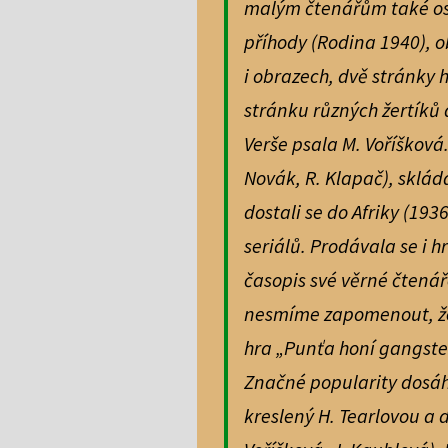
malým čtenářům také os
příhody (Rodina 1940), o
i obrazech, dvě stránky
stránku různých žertíků 
Verše psala M. Voříšková
Novák, R. Klapač), sklád
dostali se do Afriky (193
seriálů. Prodávala se i 
časopis své věrné čtená
nesmíme zapomenout, že 
hra „Punťa honí gangste
Značné popularity dosáhl
kreslený H. Tearlovou a 